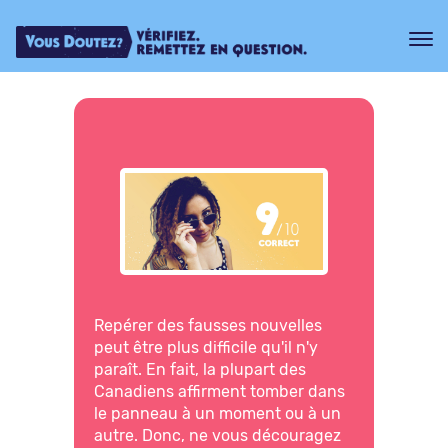
Repérer des fausses nouvelles
peut être plus difficile qu'il n'y
paraît. En fait, la plupart des
Canadiens affirment tomber dans
le panneau à un moment ou à un
autre. Donc, ne vous découragez