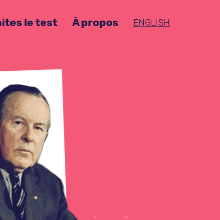
ites le test
À propos
ENGLISH